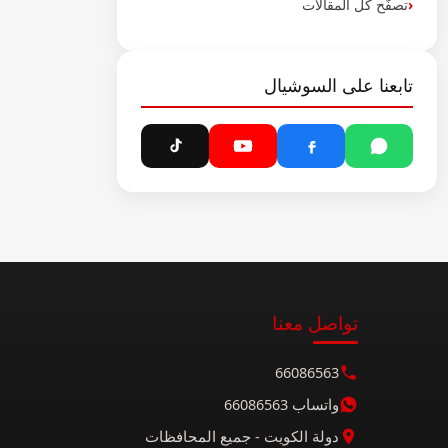
تصفّح كل المقالات
تابعنا على السوشيال
تواصل معنا
66086563
واتساب 66086563
دولة الكويت - جميع المحافظات