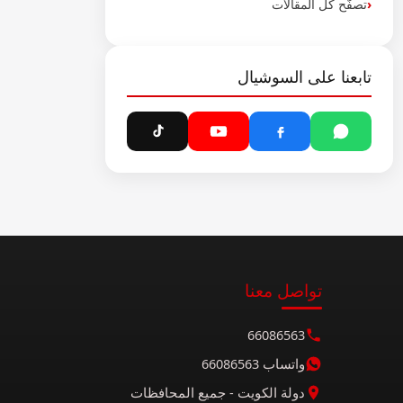
تصفّح كل المقالات
تابعنا على السوشيال
تواصل معنا
66086563
واتساب 66086563
دولة الكويت - جميع المحافظات